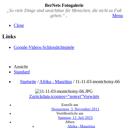
BerNets Fotogalerie
„So viele Dinge sind unsichtbar für Menschen, die nicht zu Fuß
gehen.“
.
Menu
Close
Links
Google-Videos-Schlosslichtspiele
Ansicht
Standard
Startseite
/
Afrika - Mauritius
/
11-11-03-montchoisy-66
Zurück
data-iconpos="notext"
Vorwärts
Erstellt am
Donnerstag, 3. November 2011
Veröffentlicht am
Samstag, 12. Juli 2025
Alben
Afrika - Mauritius