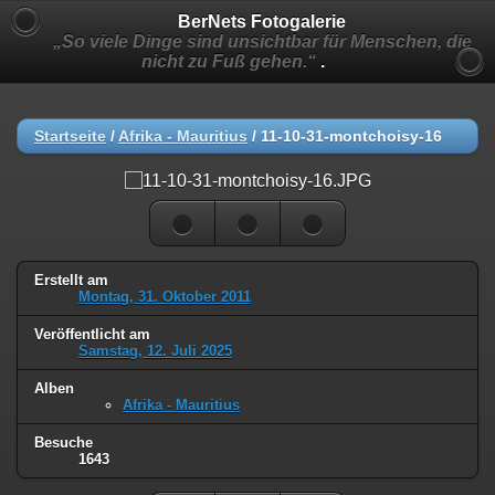
BerNets Fotogalerie
„So viele Dinge sind unsichtbar für Menschen, die
nicht zu Fuß gehen.“
.
Startseite
/
Afrika - Mauritius
/
11-10-31-montchoisy-16
Erstellt am
Montag, 31. Oktober 2011
Veröffentlicht am
Samstag, 12. Juli 2025
Alben
Afrika - Mauritius
Besuche
1643