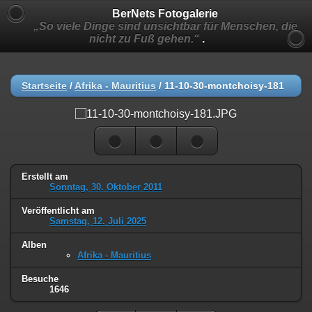
BerNets Fotogalerie
„So viele Dinge sind unsichtbar für Menschen, die
nicht zu Fuß gehen.“
.
Startseite
/
Afrika - Mauritius
/
11-10-30-montchoisy-181
Erstellt am
Sonntag, 30. Oktober 2011
Veröffentlicht am
Samstag, 12. Juli 2025
Alben
Afrika - Mauritius
Besuche
1646