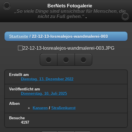
BerNets Fotogalerie
„So viele Dinge sind unsichtbar für Menschen, die
nicht zu Fuß gehen.“
.
Startseite
/
22-12-13-losrealejos-wandmalerei-003
Erstellt am
Dienstag, 13. Dezember 2022
Veröffentlicht am
Donnerstag, 10. Juli 2025
Alben
Kanaren
/
Straßenkunst
Besuche
4197