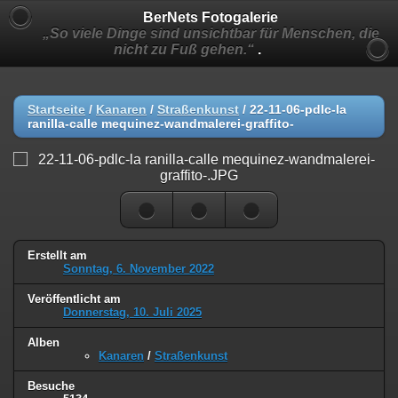
BerNets Fotogalerie
„So viele Dinge sind unsichtbar für Menschen, die
nicht zu Fuß gehen.“
.
Startseite
/
Kanaren
/
Straßenkunst
/
22-11-06-pdlc-la
ranilla-calle mequinez-wandmalerei-graffito-
Erstellt am
Sonntag, 6. November 2022
Veröffentlicht am
Donnerstag, 10. Juli 2025
Alben
Kanaren
/
Straßenkunst
Besuche