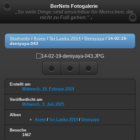
BerNets Fotogalerie
„So viele Dinge sind unsichtbar für Menschen, die
nicht zu Fuß gehen.“
.
Startseite
/
Asien
/
Sri Lanka 2014
/
Deniyaya
/
14-02-19-
deniyaya-043
Erstellt am
Mittwoch, 19. Februar 2014
Veröffentlicht am
Mittwoch, 9. Juli 2025
Alben
Asien
/
Sri Lanka 2014
/
Deniyaya
Besuche
1467