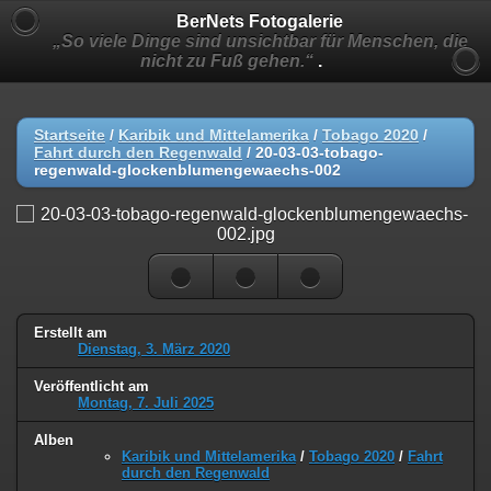
BerNets Fotogalerie
„So viele Dinge sind unsichtbar für Menschen, die
nicht zu Fuß gehen.“
.
Startseite
/
Karibik und Mittelamerika
/
Tobago 2020
/
Fahrt durch den Regenwald
/
20-03-03-tobago-
regenwald-glockenblumengewaechs-002
Erstellt am
Dienstag, 3. März 2020
Veröffentlicht am
Montag, 7. Juli 2025
Alben
Karibik und Mittelamerika
/
Tobago 2020
/
Fahrt
durch den Regenwald