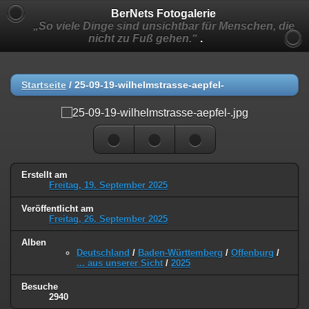
BerNets Fotogalerie
„So viele Dinge sind unsichtbar für Menschen, die
nicht zu Fuß gehen.“
.
Startseite
/
25-09-19-wilhelmstrasse-aepfel-
Erstellt am
Freitag, 19. September 2025
Veröffentlicht am
Freitag, 26. September 2025
Alben
Deutschland
/
Baden-Württemberg
/
Offenburg
/
... aus unserer Sicht
/
2025
Besuche
2940