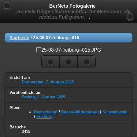
BerNets Fotogalerie
„So viele Dinge sind unsichtbar für Menschen, die
nicht zu Fuß gehen.“
.
Startseite
/
25-08-07-freiburg--015
Erstellt am
Donnerstag, 7. August 2025
Veröffentlicht am
Freitag, 8. August 2025
Alben
Deutschland
/
Baden-Württemberg
/
Schwarzwald
/
Freiburg
Besuche
3415