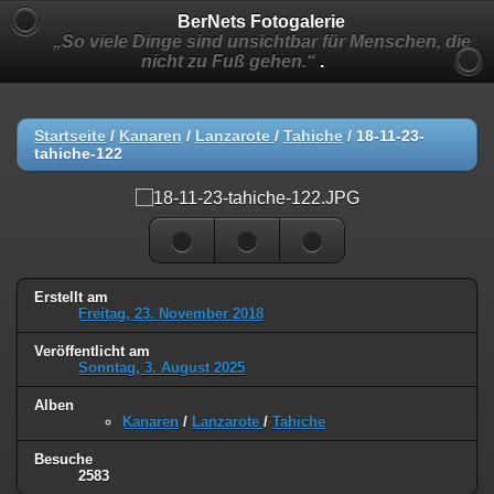
BerNets Fotogalerie
„So viele Dinge sind unsichtbar für Menschen, die
nicht zu Fuß gehen.“
.
Startseite
/
Kanaren
/
Lanzarote
/
Tahiche
/
18-11-23-
tahiche-122
Erstellt am
Freitag, 23. November 2018
Veröffentlicht am
Sonntag, 3. August 2025
Alben
Kanaren
/
Lanzarote
/
Tahiche
Besuche
2583