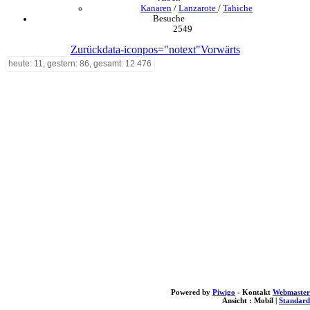
Kanaren
/
Lanzarote
/
Tahiche
Besuche
2549
Zurück
data-iconpos="notext"
Vorwärts
heute: 11, gestern: 86, gesamt: 12.476
Powered by
Piwigo
- Kontakt
Webmaster
Ansicht :
Mobil
|
Standard