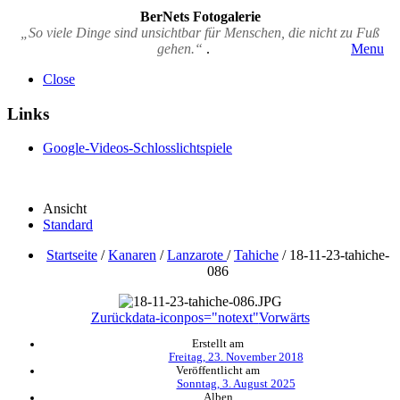
BerNets Fotogalerie
„So viele Dinge sind unsichtbar für Menschen, die nicht zu Fuß
gehen.“
.
Menu
Close
Links
Google-Videos-Schlosslichtspiele
Ansicht
Standard
Startseite
/
Kanaren
/
Lanzarote
/
Tahiche
/
18-11-23-tahiche-
086
Zurück
data-iconpos="notext"
Vorwärts
Erstellt am
Freitag, 23. November 2018
Veröffentlicht am
Sonntag, 3. August 2025
Alben