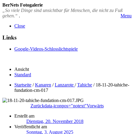
BerNets Fotogalerie
„So viele Dinge sind unsichtbar für Menschen, die nicht zu Fuß
gehen.“
.
Menu
Close
Links
Google-Videos-Schlosslichtspiele
Ansicht
Standard
Startseite
/
Kanaren
/
Lanzarote
/
Tahiche
/
18-11-20-tahiche-
fundation-cm-017
Zurück
data-iconpos="notext"
Vorwärts
Erstellt am
Dienstag, 20. November 2018
Veröffentlicht am
Sonntag, 3. August 2025