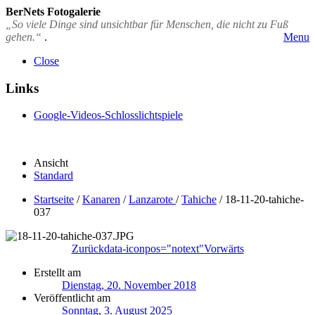
BerNets Fotogalerie
„So viele Dinge sind unsichtbar für Menschen, die nicht zu Fuß
gehen.“
.
Menu
Close
Links
Google-Videos-Schlosslichtspiele
Ansicht
Standard
Startseite
/
Kanaren
/
Lanzarote
/
Tahiche
/
18-11-20-tahiche-
037
Zurück
data-iconpos="notext"
Vorwärts
Erstellt am
Dienstag, 20. November 2018
Veröffentlicht am
Sonntag, 3. August 2025