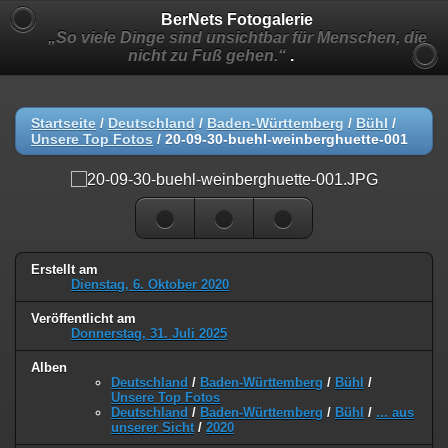
BerNets Fotogalerie
„So viele Dinge sind unsichtbar für Menschen, die
nicht zu Fuß gehen.“
.
Startseite
/
Deutschland
/
Baden-Württemberg
/
Bühl
/
Unsere Top Fotos
/
20-09-30-buehl-weinberghuette-001
Erstellt am
Dienstag, 6. Oktober 2020
Veröffentlicht am
Donnerstag, 31. Juli 2025
Alben
Deutschland
/
Baden-Württemberg
/
Bühl
/
Unsere Top Fotos
Deutschland
/
Baden-Württemberg
/
Bühl
/
... aus
unserer Sicht
/
2020