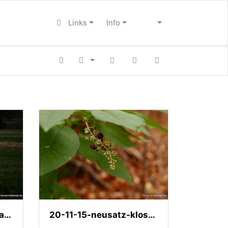
Links
Info
20-11-22-stoeckich-sandmatten-reiher-004
20-11-15-neusatz-kloster-waldmatt-rittersbach-073